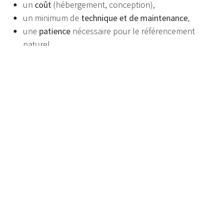
un
coût
(hébergement, conception),
un minimum de
technique et de maintenance
,
une
patience
nécessaire pour le référencement
naturel.
Mais ces contraintes sont largement compensées par la
stabilité et le rendement à long terme.
Quand un site peut attendre
Il existe des cas où le site n’est pas prioritaire :
tout début d’activité pour tester un concept,
activité très locale (où une fiche Google peut suffire
temporairement),
vente exclusivement via des marketplaces.
Dans ces situations, le site peut venir
dans un second
temps
, mais il reste un actif stratégique dès que