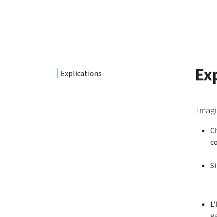
Ex
Explications
Imagi
Ch
co
Si
L
ga