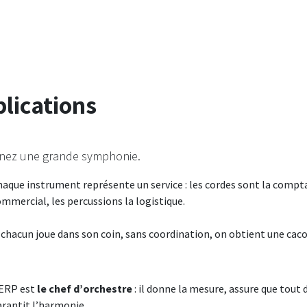
plications
nez une grande symphonie.
aque instrument représente un service : les cordes sont la comptabi
mmercial, les percussions la logistique.
 chacun joue dans son coin, sans coordination, on obtient une cac
’ERP est
le chef d’orchestre
: il donne la mesure, assure que tou
rantit l’harmonie.