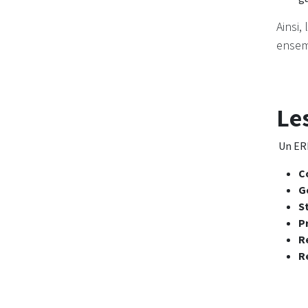
Ainsi,
ensem
Le
Un ERP
C
G
S
P
R
R