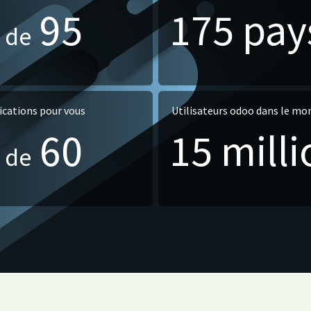
+
95
175 pay
de
ications pour vous
Utilisateurs odoo dans le mo
+
60
15 mill
de