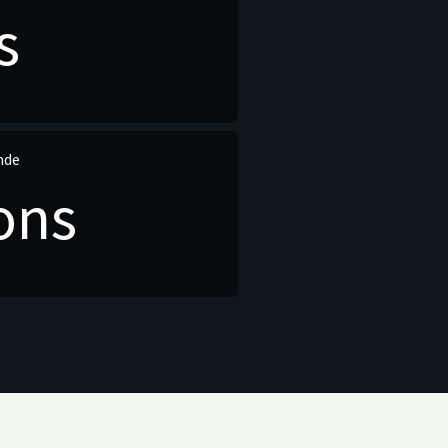
s
nde
ions