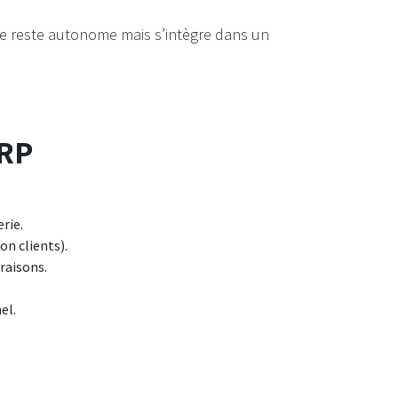
ice reste autonome mais s’intègre dans un
ERP
erie.
on clients).
raisons.
el.