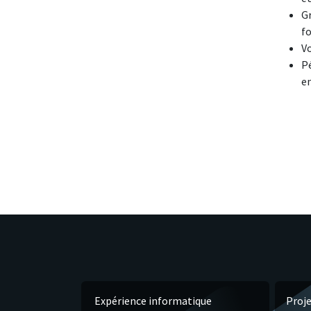
G
fo
V
Pé
en
Expérience informatique
Proje