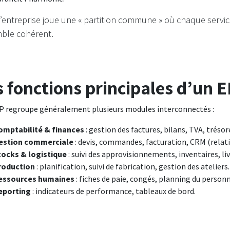
 l’entreprise joue une « partition commune » où chaque serv
ble cohérent.
s fonctions principales d’un 
 regroupe généralement plusieurs modules interconnectés :
omptabilité & finances
: gestion des factures, bilans, TVA, trésor
estion commerciale
: devis, commandes, facturation, CRM (relati
tocks & logistique
: suivi des approvisionnements, inventaires, liv
roduction
: planification, suivi de fabrication, gestion des ateliers.
essources humaines
: fiches de paie, congés, planning du personn
eporting
: indicateurs de performance, tableaux de bord.