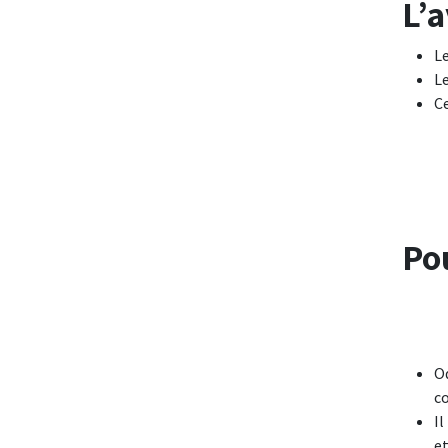
L’
Le
L
Ce
Po
O
co
I
et