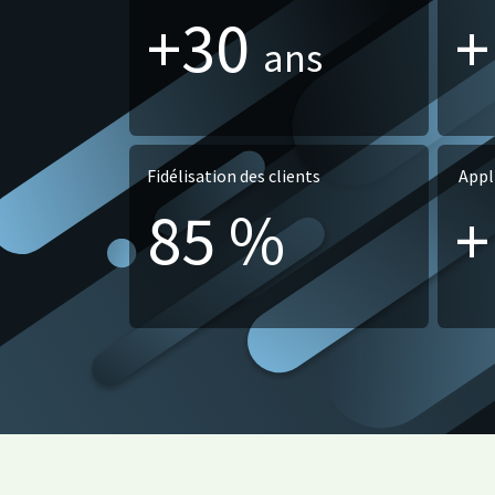
+30
ans
Fidélisation des clients
Appl
85 %