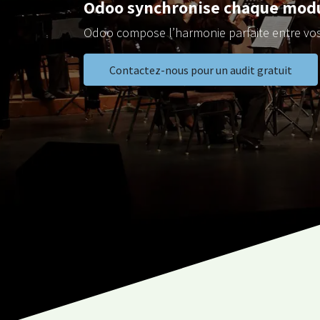
Odoo synchronise chaque modul
Odoo compose l’harmonie parfaite entre vos 
Contactez-nous pour un audit gratuit