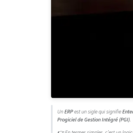
Un
ERP
est un sigle qui signifie
Ente
Progiciel de Gestion Intégré (PGI)
.
👉 En termes simples, c’est un logic