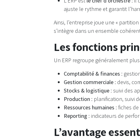
L’ERP est
le chef d’orchestre
: i
ajuste le rythme et garantit l’ha
Ainsi, l’entreprise joue une « parti
s’intègre dans un ensemble cohérent
Les fonctions pri
Un ERP regroupe généralement plusi
Comptabilité & finances
: gestion
Gestion commerciale
: devis, co
Stocks & logistique
: suivi des a
Production
: planification, suivi 
Ressources humaines
: fiches d
Reporting
: indicateurs de perfo
L’avantage essent