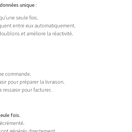
 données unique
:
qu’une seule fois.
iquent entre eux automatiquement.
 doublons et améliore la réactivité.
une commande.
isir pour préparer la livraison.
 ressaisir pour facturer.
eule fois
.
décrémenté.
 sont générés directement.