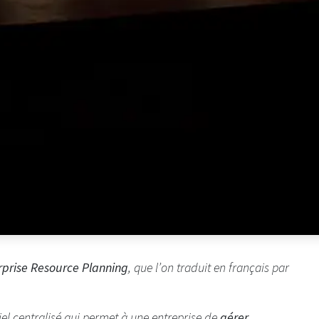
rprise Resource Planning
, que l’on traduit en français par
iel centralisé qui permet à une entreprise de
gérer