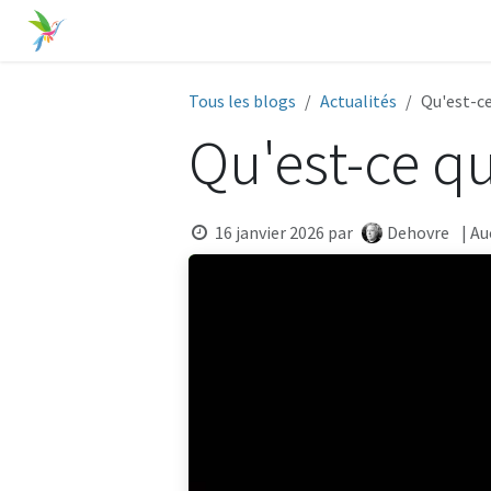
Se rendre au contenu
Accueil
Odoo
Optimisation commerciale
Tous les blogs
Actualités
Qu'est-c
Qu'est-ce 
16 janvier 2026
par
Dehovre
| A