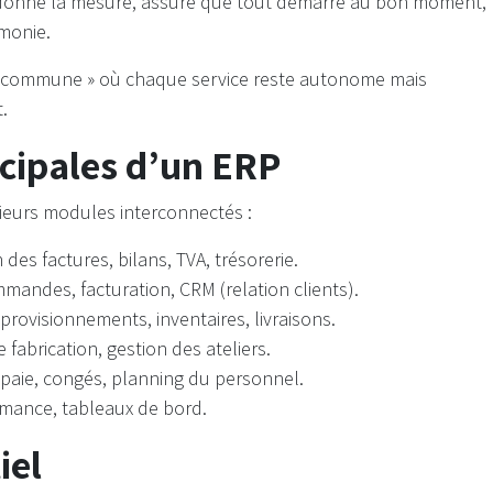
l donne la mesure, assure que tout démarre au bon moment,
rmonie.
tion commune » où chaque service reste autonome mais
.
ncipales d’un ERP
eurs modules interconnectés :
 des factures, bilans, TVA, trésorerie.
mmandes, facturation, CRM (relation clients).
pprovisionnements, inventaires, livraisons.
de fabrication, gestion des ateliers.
e paie, congés, planning du personnel.
rmance, tableaux de bord.
iel