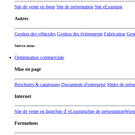
Site de vente en ligne
Site de présentation
Site eLearning
Autres
Gestion des véhicules
Gestion des évènements
Fabrication
Gest
Suivez-nous
Optimisation commerciale
Mise en page
Brochures & catalogues
Documents d'entreprise
Slides de prés
Internet
Site de vente en ligne
Site d' eLearning
Site de présentation
Worpr
Formations