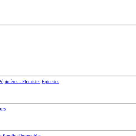
Pépinières - Fleuristes
Épiceries
eurs
s
Syndic d'immeubles