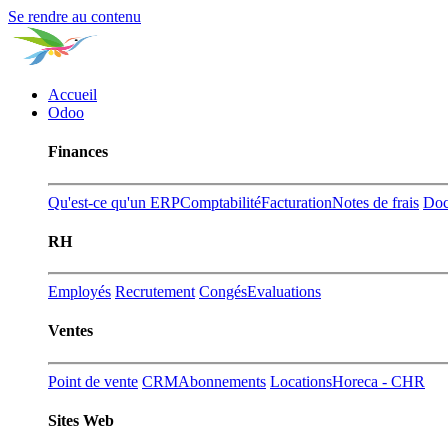
Se rendre au contenu
Accueil
Odoo
Finances
Qu'est-ce qu'un ERP
Comptabilité
Facturation
Notes de frais
Doc
RH
Employés
Recrutement
Congés
Evaluations
Ventes
Point de vente
CRM
Abonnements
Locations
Horeca - CHR
Sites Web