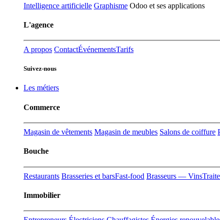
Intelligence artificielle
Graphisme
Odoo et ses applications
L'agence
A propos
Contact
Événements
Tarifs
Suivez-nous
Les métiers
Commerce
Magasin de vêtements
Magasin de meubles
Salons de coiffure
Bouche
Restaurants
Brasseries et bars
Fast-food
Brasseurs — Vins
Trait
Immobilier
Entrepreneurs
Électriciens
Chauffagistes
Énergies renouvelable