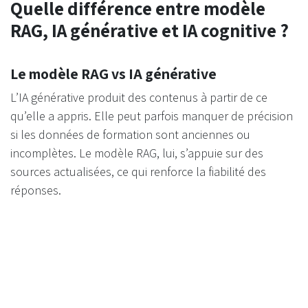
Quelle différence entre modèle
RAG, IA générative et IA cognitive ?
Le modèle RAG vs IA générative
L’IA générative produit des contenus à partir de ce
qu’elle a appris. Elle peut parfois manquer de précision
si les données de formation sont anciennes ou
incomplètes. Le modèle RAG, lui, s’appuie sur des
sources actualisées, ce qui renforce la fiabilité des
réponses.
L’IA cognitive tente d’imiter les fonctions du cerveau
humain : raisonnement, mémoire, perception. Elle est
conçue pour apprendre en interagissant avec son
environnement. Le modèle RAG est moins centré sur la
modélisation du comportement humain et plus orienté