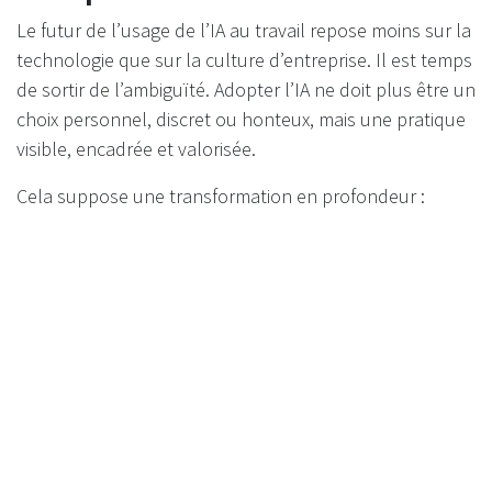
Le futur de l’usage de l’IA au travail repose moins sur la
technologie que sur la culture d’entreprise. Il est temps
de sortir de l’ambiguïté. Adopter l’IA ne doit plus être un
choix personnel, discret ou honteux, mais une pratique
visible, encadrée et valorisée.
Cela suppose une transformation en profondeur :
Clarifier les règles d’utilisation
Créer un environnement qui valorise les résultats,
pas seulement l’effort visible
Former les équipes à l’utilisation éthique et efficace
de ces outils
Assumer l’IA comme un levier stratégique, pas
comme un raccourci honteux
Conclusion : ne plus subir, mais