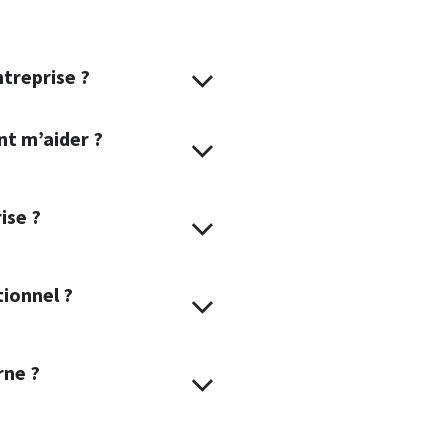
ntreprise ?
nt m’aider ?
ise ?
ionnel ?
rne ?