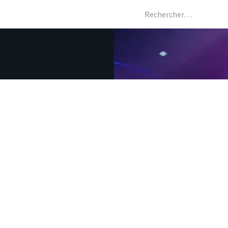
Les métiers
AI
Actualités
Boutique
Notre agence
pécialiste pour
mentation, la
alisation et la
ion des