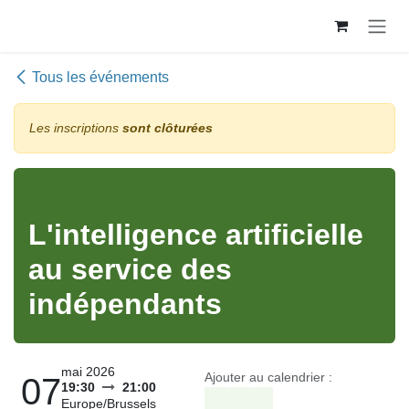
Se rendre au contenu
Tous les événements
Les inscriptions
sont clôturées
L'intelligence artificielle
au service des
indépendants
mai 2026
Ajouter au calendrier :
07
19:30
21:00
Europe/Brussels